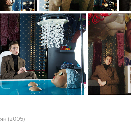
цян (2005)