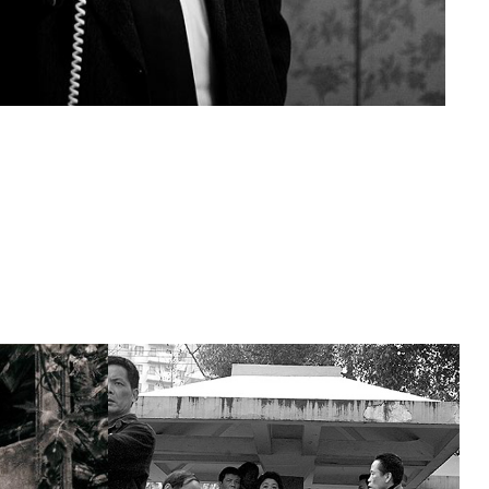
e / 
China
2022