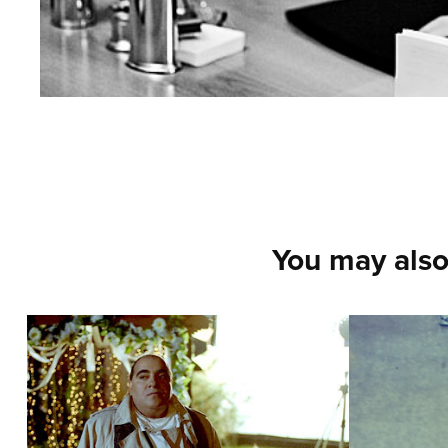
You may also
Nedumay / Даже и 
Polar
не думай! – 2 
(200
(2003)
2022