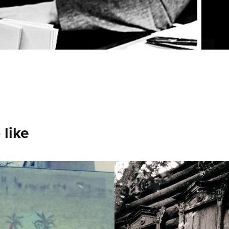
 like
oid / Germany 
Tarkovsky hous
4)
Усадьба 
Тарковского