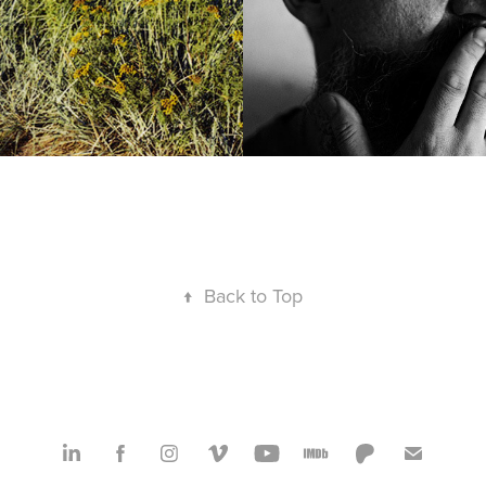
↑
Back to Top