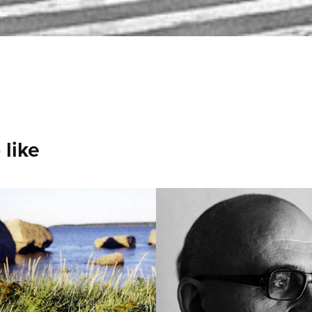
 like
oid / Estonia 
Portraits
5)
2022